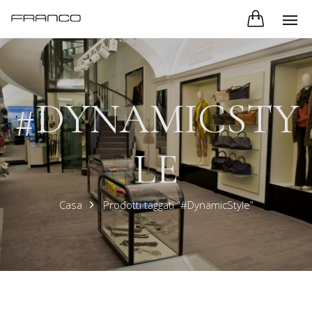
#DYNAMICSTY
LE
Casa
Prodotti taggati “#DynamicStyle”