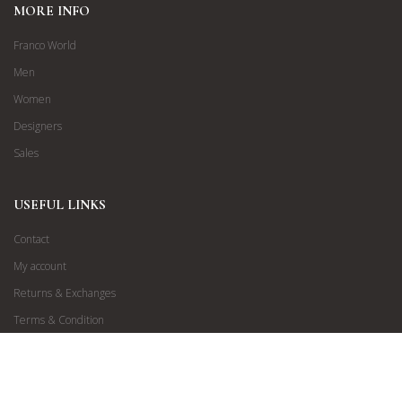
MORE INFO
Franco World
Men
Women
Designers
Sales
USEFUL LINKS
Contact
My account
Returns & Exchanges
Terms & Condition