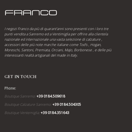
I negozi Franco da più di quarant’anni sono presenti con i loro tre
punti vendita a Sanremo ed a Ventimiglia per offrire alla clientela
nazionale ed internazionale una vasta selezione di calzature ,
accessori delle più note marche italiane come Tod’s , Hogan,
Moreschi, Santoni, Premiata, Orciani, MaJo, Borbonese , e delle più
interessanti realtà artigianali del made in Italy.
GET IN TOUCH
Phone:
Boutique Sanremo:
+39 0184.509618
Boutique Calzature Sanremo:
+39 0184.504305
Boutique Ventemiglia:
+39 0184.351643