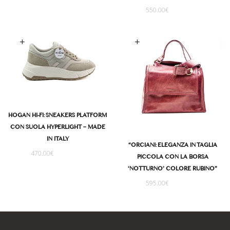
550.00
€
Scegli
Scegli
HOGAN HI-FI: SNEAKERS PLATFORM
CON SUOLA HYPERLIGHT – MADE
IN ITALY
“ORCIANI: ELEGANZA IN TAGLIA
470.00
€
PICCOLA CON LA BORSA
‘NOTTURNO’ COLORE RUBINO”
595.00
€