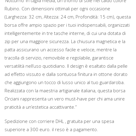
‘Notturno’ in taglia media, un trionfo di stile nel caldo colore
Rubino. Con dimensioni ottimali per ogni occasione
(Larghezza: 32 cm, Altezza: 24 cm, Profondità: 15 cm), questa
borsa offre ampio spazio per i tuoi indispensabili, organizzati
intelligentemente in tre tasche interne, di cui una dotata di
zip per una maggiore sicurezza. La chiusura magnetica e la
patta assicurano un accesso facile e veloce, mentre la
tracolla di servizio, removibile e regolabile, garantisce
versatilità nell’uso quotidiano. Il design è esaltato dalla pelle
ad effetto vissuto e dalla sontuosa finitura in ottone dorato
che aggiungono un tocco di lusso unico al tuo guardaroba.
Realizzata con la maestria artigianale italiana, questa borsa
Orciani rappresenta un vero must-have per chi ama unire
praticità a un’estetica accattivante.”
Spedizione con corriere DHL , gratuita per una spesa
superiore a 300 euro. il reso è a pagamento.