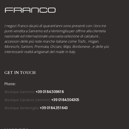
I negozi Franco da più di quarant’anni sono presenti con i loro tre
punti vendita a Sanremo ed a Ventimiglia per offrire alla clientela
nazionale ed internazionale una vasta selezione di calzature ,
accessori delle più note marche italiane come Tod’s , Hogan,
Moreschi, Santoni, Premiata, Orciani, MaJo, Borbonese , e delle più
interessanti realtà artigianali del made in Italy.
GET IN TOUCH
Phone:
Boutique Sanremo:
+39 0184.509618
Boutique Calzature Sanremo:
+39 0184.504305
Boutique Ventemiglia:
+39 0184.351643