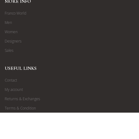
MORE INFO
Franco World
Men
Women
Designers
Sales
USEFUL LINKS
Contact
My account
Returns & Exchanges
Terms & Condition