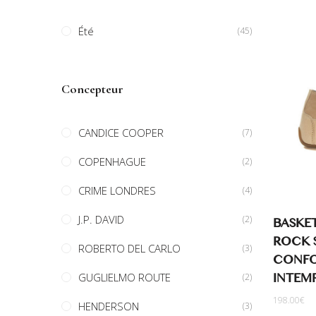
Été
(45)
Concepteur
CANDICE COOPER
(7)
COPENHAGUE
(2)
CRIME LONDRES
(4)
J.P. DAVID
BASKE
(2)
ROCK S
ROBERTO DEL CARLO
(3)
CONFO
INTEM
GUGLIELMO ROUTE
(2)
198.00
€
HENDERSON
(3)