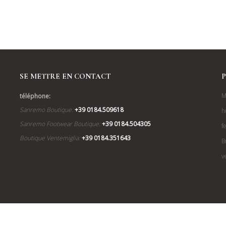
SE METTRE EN CONTACT
P
M
téléphone:
Sanremo Boutique:
+39 0184.509618
h
Sanremo Footwear Boutique:
+39 0184.504305
f
Boutique Ventemiglia:
+39 0184.351643
B
v