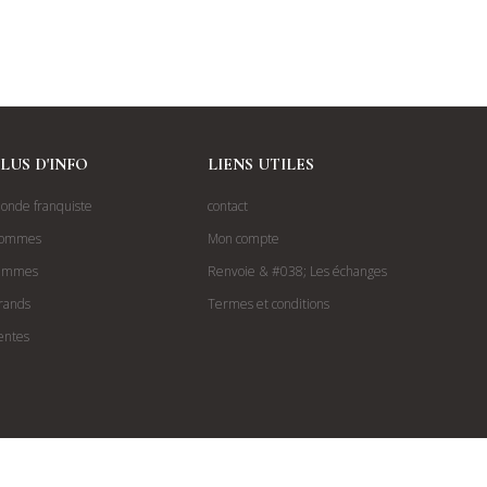
LUS D'INFO
LIENS UTILES
onde franquiste
contact
ommes
Mon compte
emmes
Renvoie & #038; Les échanges
rands
Termes et conditions
entes