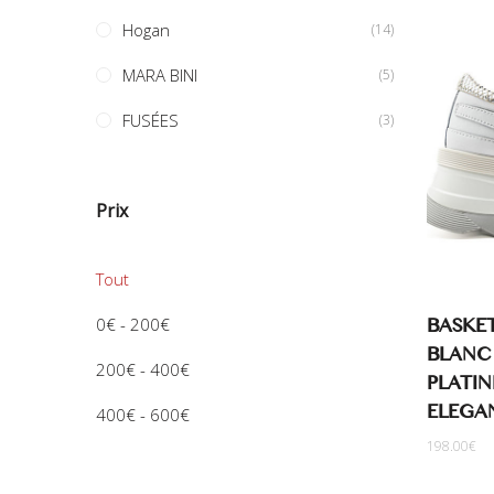
Hogan
(14)
MARA BINI
(5)
FUSÉES
(3)
Prix
Tout
BASKET
0
€
-
200
€
BLANC
200
€
-
400
€
PLATIN
ELEGA
400
€
-
600
€
198.00
€