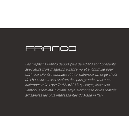
Les magasins Franco depuis plus de 40 ans sont présents
avec leurs trois magasins à Sanremo et à Vintimille pour
offrir aux clients nationaux et internationaux un large choix
de chaussures, accessoires des plus grandes marques
italiennes telles que Tod & #8217; s, Hogan, Moreschi,
Santoni, Premiata, Orciani, MaJo, Borbonese et les réalités
artisanales les plus intéressantes du Made in Italy.