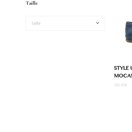
Taille
taille
STYLE 
MOCAS
390.00
€