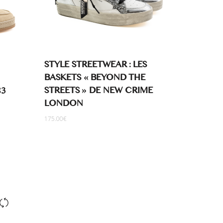
STYLE STREETWEAR : LES
BASKETS « BEYOND THE
STREETS » DE NEW CRIME
83
LONDON
175.00
€