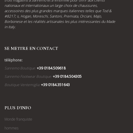
trois magasins à Sanremo et à Vintimille pour offrir aux clients
nationaux et internationaux un large choix de chaussures,
accessoires des plus grandes marques italiennes telles que Tod &
#8217; s, Hogan, Moreschi, Santoni, Premiata, Orciani, MaJo,
Borbonese et les réalités artisanales les plus intéressantes du Made
in Italy.
SE METTRE EN CONTACT
téléphone:
Sanremo Boutique:
+39 0184.509618
Sanremo Footwear Boutique:
+39 0184.504305
Boutique Ventemiglia:
+39 0184.351643
PLUS D'INFO
Monde franquiste
hommes