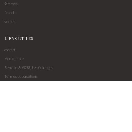
femmes
Brands
ventes
LIENS UTILES
contact
Mon compte
Renvoie & #038; Les échanges
Termes et conditions