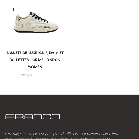
oix des options
BASKETS DE LUXE : CUIR, DAIM ET
PAILLETTES – CRIME LONDON
WOMEN
175.00
€
Les magasins Franco depuis plus de 40 ans sont présents avec leurs