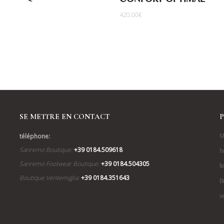
CONFORT OPTIMAL
420.00
€
SE METTRE EN CONTACT
P
M
téléphone:
Sanremo Boutique:
+39 0184.509618
h
Sanremo Footwear Boutique:
+39 0184.504305
f
Boutique Ventemiglia:
+39 0184.351643
B
v