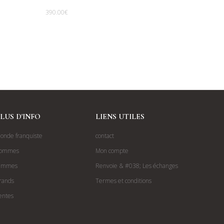
390.00
€
LUS D'INFO
LIENS UTILES
onde franquiste
contact
ommes
Mon compte
emmes
Renvoie & #038; Les échanges
rands
Termes et conditions
entes