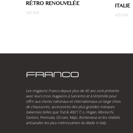
RÉTRO RENOUVELÉE
ITALIE
520.00
€
435.00
€
Les magasins Franco depuis plus de 40 ans sont présents
avec leurs trois magasins à Sanremo et à Vintimille pour
offrir aux clients nationaux et internationaux un large choix
de chaussures, accessoires des plus grandes marques
italiennes telles que Tod & #8217; s, Hogan, Moreschi,
Santoni, Premiata, Orciani, MaJo, Borbonese et les réalités
artisanales les plus intéressantes du Made in Italy.