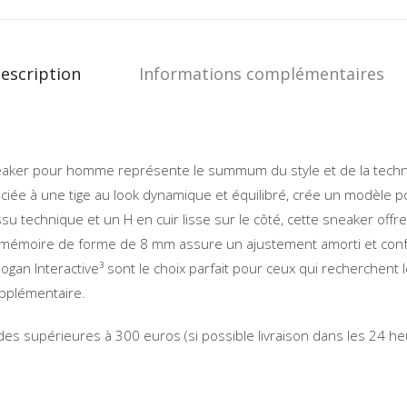
description
Informations complémentaires
 sneaker pour homme représente le summum du style et de la techn
ée à une tige au look dynamique et équilibré, crée un modèle poly
 technique et un H en cuir lisse sur le côté, cette sneaker offr
à mémoire de forme de 8 mm assure un ajustement amorti et con
Hogan Interactive³ sont le choix parfait pour ceux qui recherchent l
upplémentaire.
es supérieures à 300 euros (si possible livraison dans les 24 he