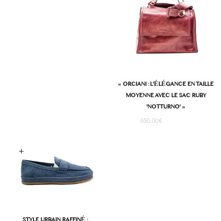
« ORCIANI : L'ÉLÉGANCE EN TAILLE
MOYENNE AVEC LE SAC RUBY
'NOTTURNO' »
650.00
€
oix des options