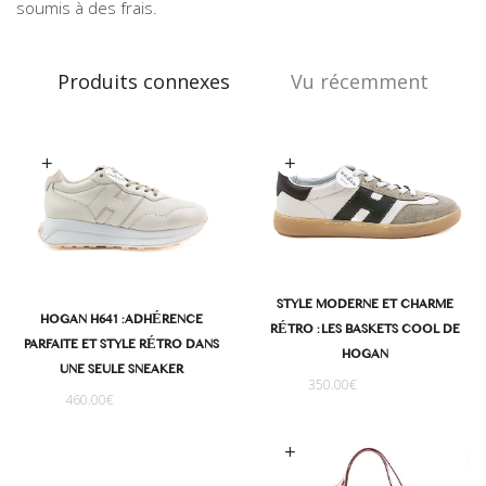
soumis à des frais.
Produits connexes
Vu récemment
oix des options
Choix des options
STYLE MODERNE ET CHARME
HOGAN H641 : ADHÉRENCE
RÉTRO : LES BASKETS COOL DE
PARFAITE ET STYLE RÉTRO DANS
HOGAN
UNE SEULE SNEAKER
350.00
€
460.00
€
Choix des options