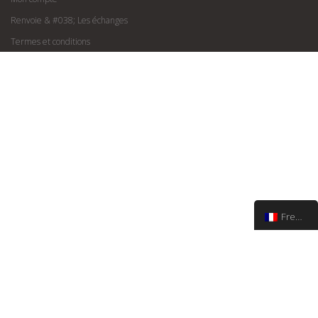
Renvoie & #038; Les échanges
Termes et conditions
French
Via Matteoti 152, Sanremo | info@francoboutiques.it
©
Boutiques Franco 2019
| Tous droits réservés | Conçu par
Esedigital
®