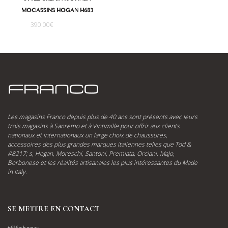
STYLE URBAIN RAFFINÉ :
MOCASSINS HOGAN H683
390.00
€
Les magasins Franco depuis plus de 40 ans sont présents avec leurs
trois magasins à Sanremo et à Vintimille pour offrir aux clients
nationaux et internationaux un large choix de chaussures,
accessoires des plus grandes marques italiennes telles que Tod &
#8217; s, Hogan, Moreschi, Santoni, Premiata, Orciani, MaJo,
Borbonese et les réalités artisanales les plus intéressantes du Made
in Italy.
SE METTRE EN CONTACT