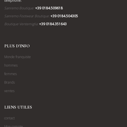
téléphone:
Sanremo Boutique:
+39 0184.509618
Sanremo Footwear Boutique:
+39 0184.504305
Boutique Ventemiglia:
+39 0184.351643
PLUS D'INFO
Monde franquiste
hommes
femmes
Brands
ventes
LIENS UTILES
contact
Mon compte