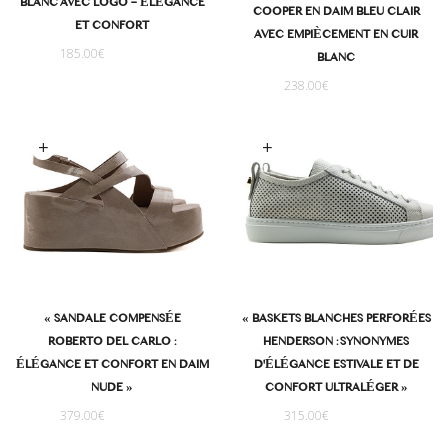
BLANC AVEC LOGO – ÉLÉGANCE
COOPER EN DAIM BLEU CLAIR
ET CONFORT
AVEC EMPIÈCEMENT EN CUIR
185.00
€
BLANC
238.00
€
oix des options
Choix des options
« SANDALE COMPENSÉE
« BASKETS BLANCHES PERFORÉES
ROBERTO DEL CARLO :
HENDERSON : SYNONYMES
ÉLÉGANCE ET CONFORT EN DAIM
D'ÉLÉGANCE ESTIVALE ET DE
NUDE »
CONFORT ULTRALÉGER »
379.00
€
315.00
€