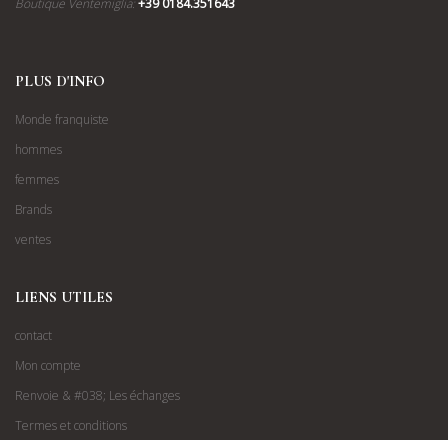
Boutique Ventemiglia:
+39 0184.351643
PLUS D'INFO
Monde franquiste
hommes
femmes
Brands
ventes
LIENS UTILES
contact
Mon compte
Renvoie & #038; Les échanges
Termes et conditions