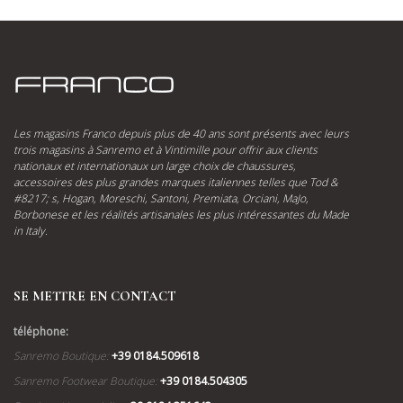
Les magasins Franco depuis plus de 40 ans sont présents avec leurs
trois magasins à Sanremo et à Vintimille pour offrir aux clients
nationaux et internationaux un large choix de chaussures,
accessoires des plus grandes marques italiennes telles que Tod &
#8217; s, Hogan, Moreschi, Santoni, Premiata, Orciani, MaJo,
Borbonese et les réalités artisanales les plus intéressantes du Made
in Italy.
SE METTRE EN CONTACT
téléphone:
Sanremo Boutique:
+39 0184.509618
Sanremo Footwear Boutique:
+39 0184.504305