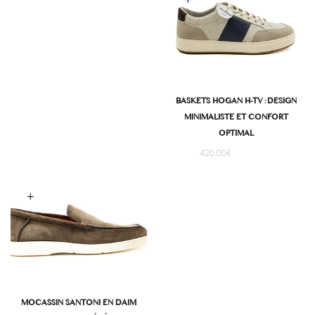
Choix des options
BASKETS HOGAN H-TV : DESIGN
MINIMALISTE ET CONFORT
OPTIMAL
420.00
€
oix des options
MOCASSIN SANTONI EN DAIM