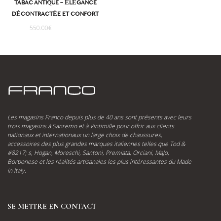
TABAC ANTIQUE – ÉLÉGANCE
DÉCONTRACTÉE ET CONFORT
550.00
€
Les magasins Franco depuis plus de 40 ans sont présents avec leurs
trois magasins à Sanremo et à Vintimille pour offrir aux clients
nationaux et internationaux un large choix de chaussures,
accessoires des plus grandes marques italiennes telles que Tod &
#8217; s, Hogan, Moreschi, Santoni, Premiata, Orciani, MaJo,
Borbonese et les réalités artisanales les plus intéressantes du Made
in Italy.
SE METTRE EN CONTACT