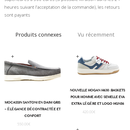
heures suivant l'acceptation de la commande), les retours
sont payants
Produits connexes
Vu récemment
oix des options
Choix des options
NOUVELLE HOGAN H630 : BASKETS
POUR HOMME AVEC SEMELLE EVA
MOCASSIN SANTONI EN DAIM GRIS
EXTRA LÉGÈRE ET LOGO HGN86
– ÉLÉGANCE DÉCONTRACTÉE ET
420.00
€
CONFORT
550.00
€