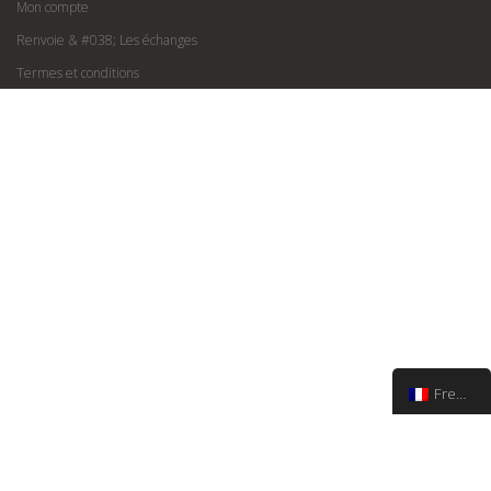
Mon compte
Renvoie & #038; Les échanges
Termes et conditions
French
Via Matteoti 152, Sanremo | info@francoboutiques.it