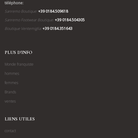
téléphone:
Sanremo Boutique:
+39 0184.509618
Sanremo Footwear Boutique:
+39 0184.504305
Boutique Ventemiglia:
+39 0184.351643
PLUS D'INFO
Monde franquiste
hommes
femmes
Brands
ventes
LIENS UTILES
contact