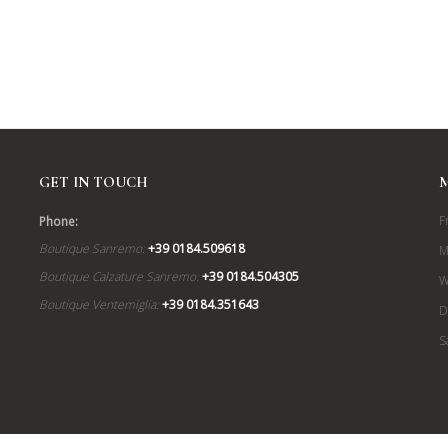
GET IN TOUCH
F
Phone:
Boutique Sanremo:
+39 0184.509618
M
Boutique Calzature Sanremo:
+39 0184.504305
W
Boutique Ventemiglia:
+39 0184.351643
D
S