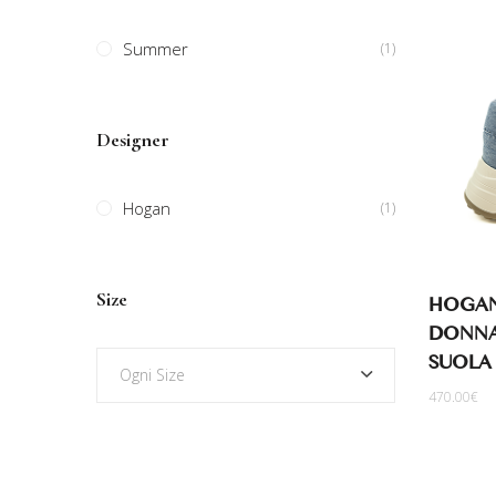
Summer
(1)
Designer
Hogan
(1)
Size
HOGAN 
DONNA
SUOLA
Ogni Size
470.00
€