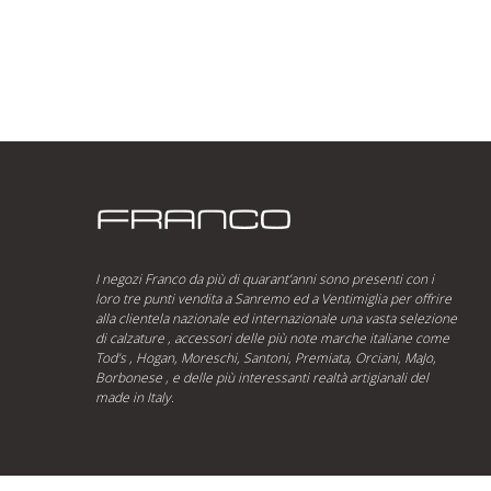
I negozi Franco da più di quarant’anni sono presenti con i
loro tre punti vendita a Sanremo ed a Ventimiglia per offrire
alla clientela nazionale ed internazionale una vasta selezione
di calzature , accessori delle più note marche italiane come
Tod’s , Hogan, Moreschi, Santoni, Premiata, Orciani, MaJo,
Borbonese , e delle più interessanti realtà artigianali del
made in Italy.