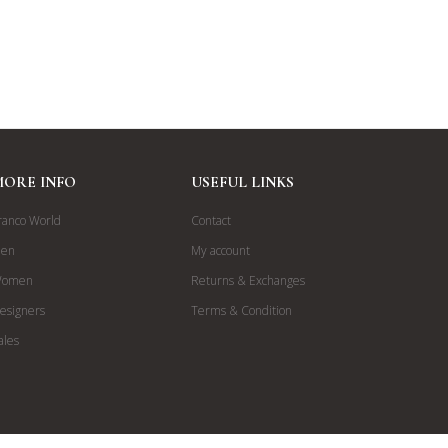
MORE INFO
USEFUL LINKS
ranco World
Contact
en
My account
omen
Returns & Exchanges
esigners
Terms & Condition
ales