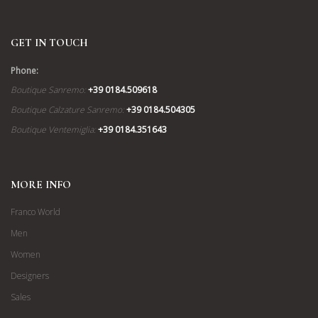
GET IN TOUCH
Phone:
Boutique Sanremo:
+39 0184.509618
Boutique Calzature Sanremo:
+39 0184.504305
Boutique Ventemiglia:
+39 0184.351643
MORE INFO
Franco World
Men
Women
Designers
Sales