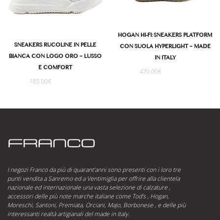
HOGAN HI-FI: SNEAKERS PLATFORM
SNEAKERS RUCOLINE IN PELLE
CON SUOLA HYPERLIGHT – MADE
BIANCA CON LOGO ORO – LUSSO
IN ITALY
E COMFORT
470.00
€
185.00
€
I negozi Franco da più di quarant’anni sono presenti con i loro tre
punti vendita a Sanremo ed a Ventimiglia per offrire alla clientela
nazionale ed internazionale una vasta selezione di calzature ,
accessori delle più note marche italiane come Tod’s , Hogan,
Moreschi, Santoni, Premiata, Orciani, MaJo, Borbonese , e delle più
interessanti realtà artigianali del made in Italy.